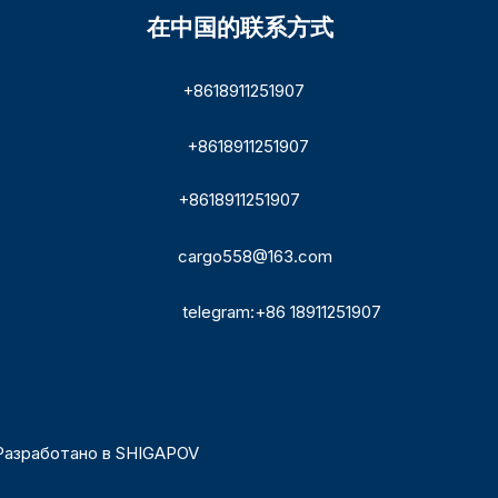
在中国的联系方式
+8618911251907
+8618911251907
+8618911251907
cargo558@163.com
telegram:+86 18911251907
Разработано в
SHIGAPOV