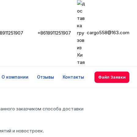
cargo558@163.com
8911251907
+8618911251907
О компании
Отзывы
Контакты
Файл Заявки
бранного заказчиком способа доставки
ятий и новостроек.