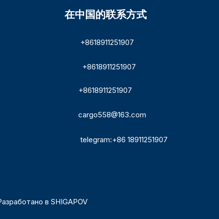
在中国的联系方式
+8618911251907
+8618911251907
+8618911251907
cargo558@163.com
telegram:+86 18911251907
Разработано в
SHIGAPOV