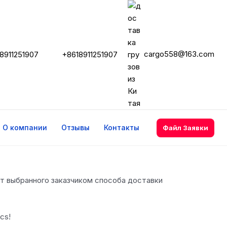
cargo558@163.com
8911251907
+8618911251907
О компании
Отзывы
Контакты
Файл Заявки
 от выбранного заказчиком способа доставки
cs!